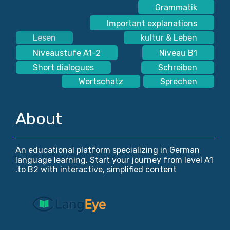
Grammatik
Important explanations
Lesen
kultur & Leben
Niveaustufe A1-2
Niveau B1
Short dialogues
Schreiben
Wortschatz
Sprechen
About
An educational platform specializing in German
language learning. Start your journey from level A1
to B2 with interactive, simplified content.