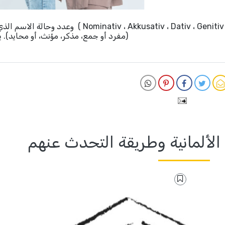
يتم تصريف الصفات بناءً على الحالة الإعرابية ( Nominativ ، Akkusativ ، Dativ ، Genitiv ) وع
(مفرد أو جمع، مذكر، مؤنث، أو محايد). 
ة الألمانية وطريقة التحدث عنهم