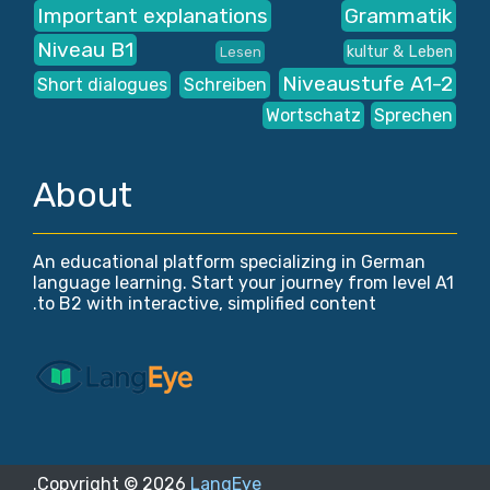
Important explanations
Grammatik
Niveau B1
kultur & Leben
Lesen
Niveaustufe A1-2
Short dialogues
Schreiben
Wortschatz
Sprechen
About
An educational platform specializing in German
language learning. Start your journey from level A1
to B2 with interactive, simplified content.
.
Copyright ©
2026
LangEye