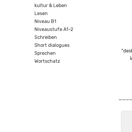
kultur & Leben
Lesen
Niveau B1
Niveaustufe A1-2
Schreiben
Short dialogues
الأفكار، مما يسهل فهم المعاني ويعزز سلاسة الحديث. من خلال استخدام الكلمات مثل "aber" (لكن)، "und" (و)، و"deshalb"
Sprechen
Wortschatz
___