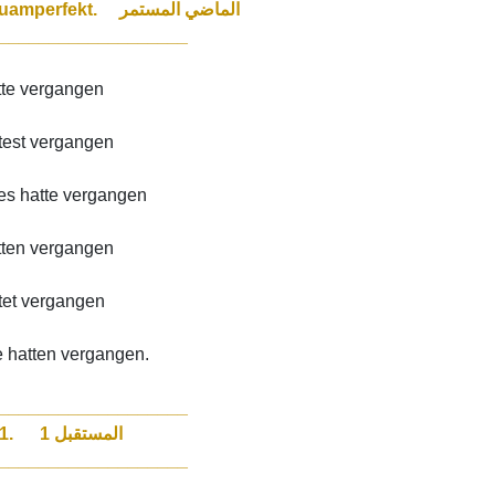
Plusquamperfekt. الماضي المستمر
___________________
tte vergangen
test vergangen
/es hatte vergangen
tten vergangen
ttet vergangen
e hatten vergangen.
___________________
Futur 1. المستقبل 1
___________________