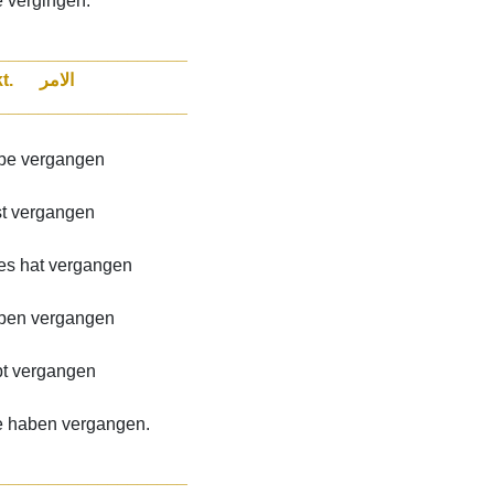
e vergingen.
___________________
Perfekt. الامر
___________________
abe vergangen
st vergangen
/es hat vergangen
aben vergangen
bt vergangen
e haben vergangen.
___________________