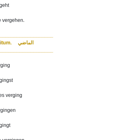
rgeht
e vergehen.
___________________
Präteritum. الماضي
___________________
rging
gingst
/es verging
ergingen
rgingt