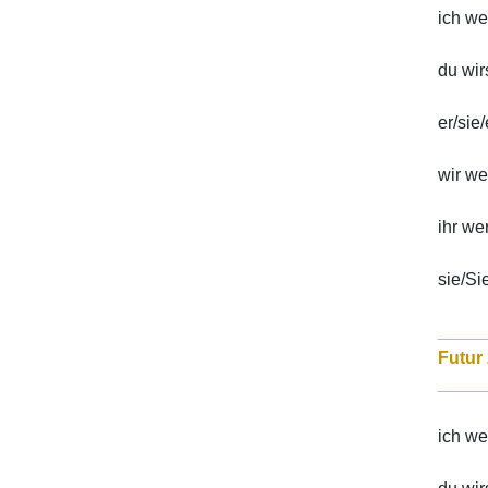
ich w
du wir
er/sie
wir w
ihr we
sie/Si
_____
_____
ich w