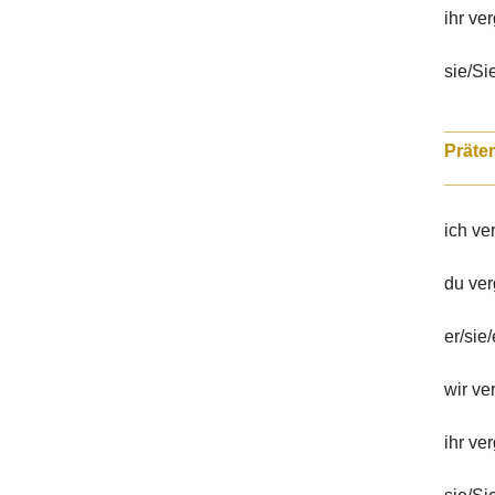
ihr ve
sie/Si
_____
_____
ich ve
du ver
er/sie
wir v
ihr ve