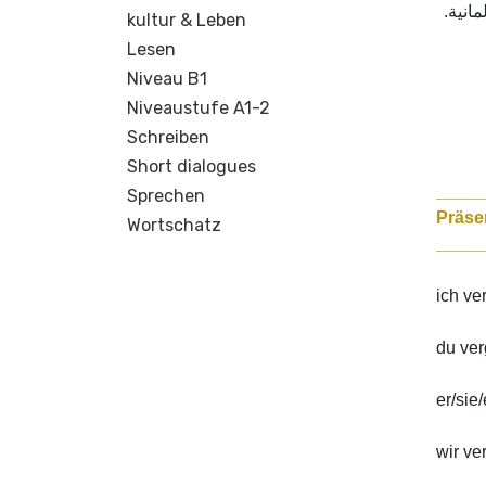
لمانية
kultur & Leben
Lesen
Niveau B1
Niveaustufe A1-2
Schreiben
Short dialogues
_____
Sprechen
Wortschatz
_____
ich v
du ve
er/sie
wir v