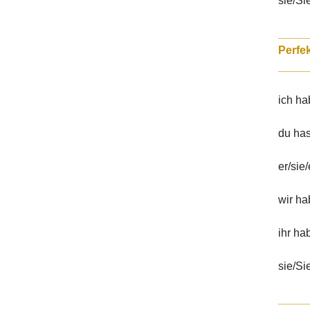
sie/Si
_____
_____
ich h
du ha
er/sie
wir h
ihr ha
sie/Si
_____