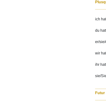
_____
ich ha
du hat
er/sie
wir ha
ihr ha
sie/Si
_____
_____