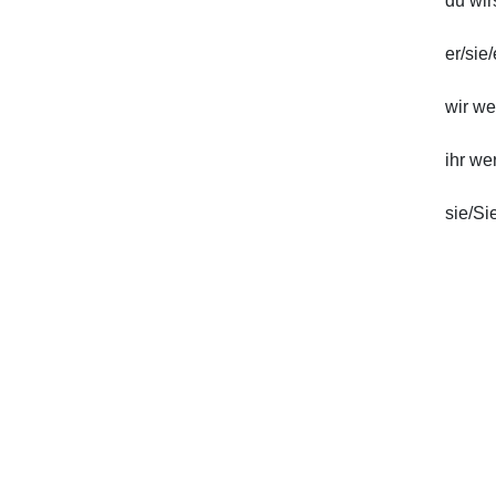
du wi
er/sie
wir w
ihr w
sie/S