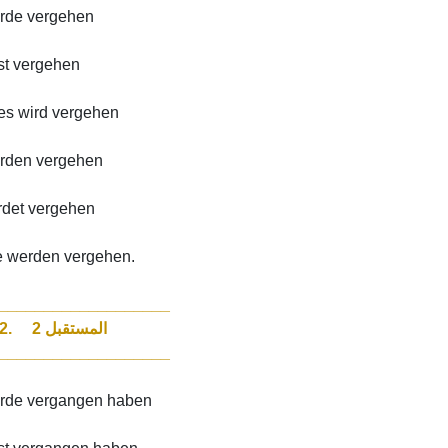
erde vergehen
st vergehen
/es wird vergehen
erden vergehen
rdet vergehen
e werden vergehen.
___________________
Futur 2. المستقبل 2
___________________
erde vergangen haben