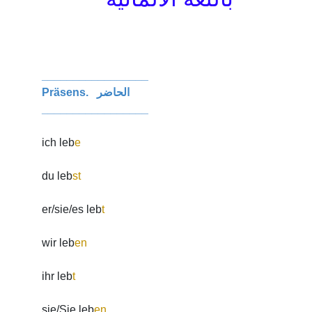
_________________
Präsens. الحاضر
_________________
ich leb
e
du leb
st
er/sie/es leb
t
wir leb
en
ihr leb
t
sie/Sie leb
en