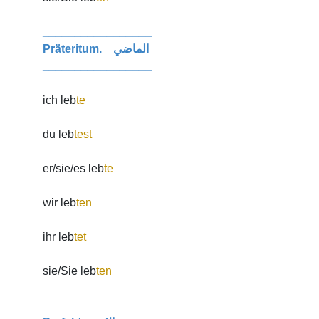
_________________
Präteritum. الماضي
_________________
ich leb
te
du leb
test
er/sie/es leb
te
wir leb
ten
ihr leb
tet
sie/Sie leb
ten
_________________