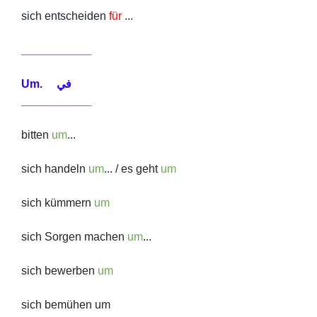
sich entscheiden
für
...
___
________
Um. في
___________
bitten
um
...
sich handeln
um
... / es geht
um
sich kümmern
um
sich Sorgen machen
um
...
sich bewerben
um
sich bemühen um