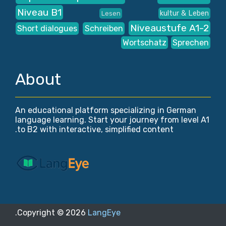
Niveau B1
kultur & Leben
Lesen
Niveaustufe A1-2
Short dialogues
Schreiben
Wortschatz
Sprechen
About
An educational platform specializing in German
language learning. Start your journey from level A1
to B2 with interactive, simplified content.
.
Copyright ©
2026
LangEye