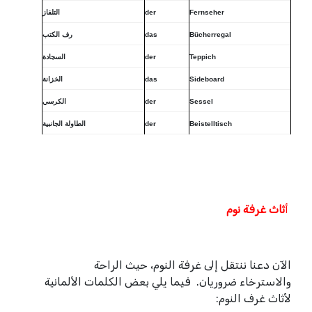
Fernseher
der
التلفاز
Bücherregal
das
رف الكتب
Teppich
der
السجادة
Sideboard
das
الخزانة
Sessel
der
الكرسي
Beistelltisch
der
الطاولة الجانبية
ثاث غرفة نوم
أ
الآن دعنا ننتقل إلى غرفة النوم، حيث الراحة
والاسترخاء ضروريان. فيما يلي بعض الكلمات الألمانية
لأثاث غرف النوم: