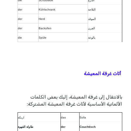
الدرج
Schublade
die
الثلاجة
Kühlschrank
der
الموقد
Herd
der
الفرن
Backofen
der
بالوعة
Spüle
die
أثاث غرفة المعيشة
بالانتقال إلى غرفة المعيشة، إليك بعض الكلمات
الألمانية الأساسية لأثاث غرفة المعيشة المشتركة:
Sofa
das
اريكة
Couchtisch
der
طاولة القهوة