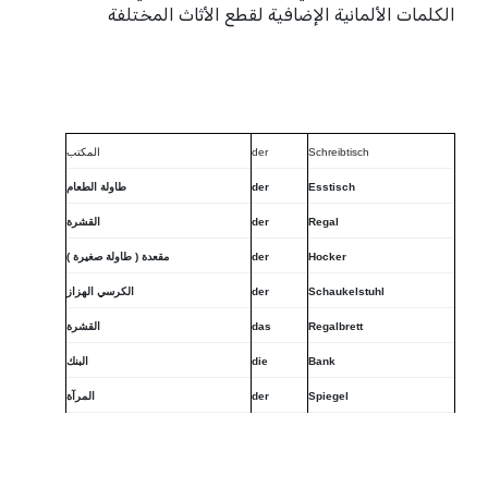
الكلمات الألمانية الإضافية لقطع الأثاث المختلفة
Schreibtisch
der
المكتب
Esstisch
der
طاولة الطعام
Regal
der
القشرة
Hocker
der
مقعدة ( طاولة صغيرة )
Schaukelstuhl
der
الكرسي الهزاز
Regalbrett
das
القشرة
Bank
die
البنك
Spiegel
der
المرآة