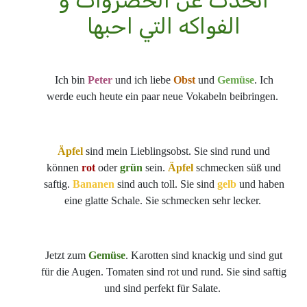
اتحدث عن الخضروات و
الفواكه التي احبها
Ich bin
Peter
und ich liebe
Obst
und
Gemüse
. Ich
werde euch heute ein paar neue Vokabeln beibringen.
Äpfel
sind mein Lieblingsobst. Sie sind rund und
können
rot
oder
grün
sein.
Äpfel
schmecken süß und
saftig.
Bananen
sind auch toll. Sie sind
gelb
und haben
eine glatte Schale. Sie schmecken sehr lecker.
Jetzt zum
Gemüse
. Karotten sind knackig und sind gut
für die Augen. Tomaten sind rot und rund. Sie sind saftig
und sind perfekt für Salate.