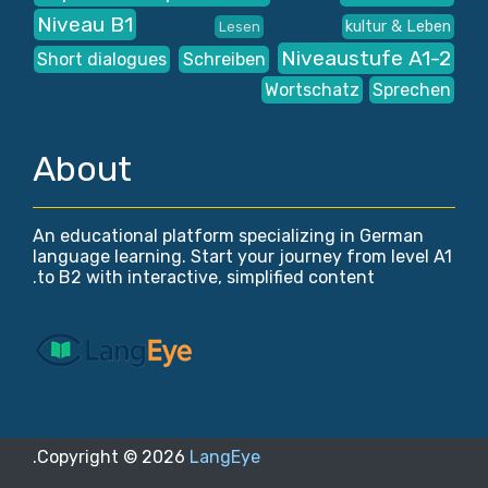
Niveau B1
kultur & Leben
Lesen
Niveaustufe A1-2
Short dialogues
Schreiben
Wortschatz
Sprechen
About
An educational platform specializing in German
language learning. Start your journey from level A1
to B2 with interactive, simplified content.
.
Copyright ©
2026
LangEye